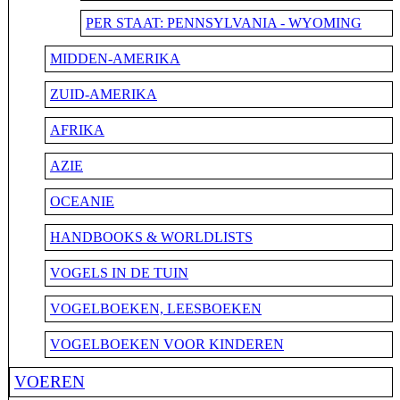
PER STAAT: PENNSYLVANIA - WYOMING
MIDDEN-AMERIKA
ZUID-AMERIKA
AFRIKA
AZIE
OCEANIE
HANDBOOKS & WORLDLISTS
VOGELS IN DE TUIN
VOGELBOEKEN, LEESBOEKEN
VOGELBOEKEN VOOR KINDEREN
VOEREN