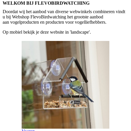
WELKOM BIJ FLEVOBIRDWATCHING
Doordat wij het aanbod van diverse webwinkels combineren vindt
u bij Webshop FlevoBirdwatching het grootste aanbod
aan vogelproducten en producten voor vogelliefhebbers.
Op mobiel bekijk je deze website in 'landscape'.