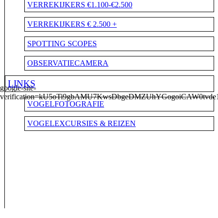
VERREKIJKERS €1.100-€2.500
VERREKIJKERS € 2.500 +
SPOTTING SCOPES
OBSERVATIECAMERA
LINKS
google-site-
verification=kU5oTi9gbAMU7KwsDbgeDMZUhYGogoiCAW0tvde
VOGELFOTOGRAFIE
VOGELEXCURSIES & REIZEN