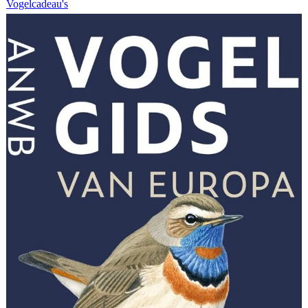
Vogelcadeau's