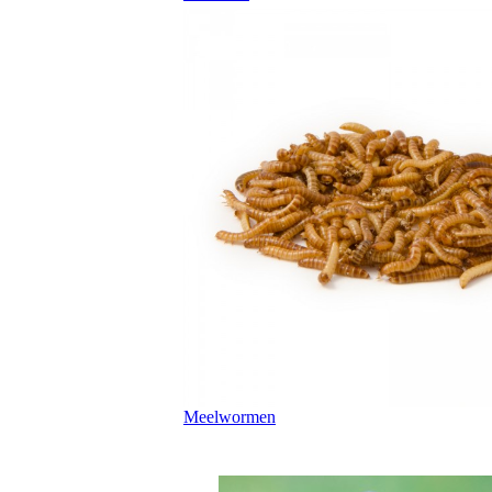
Meelwormen