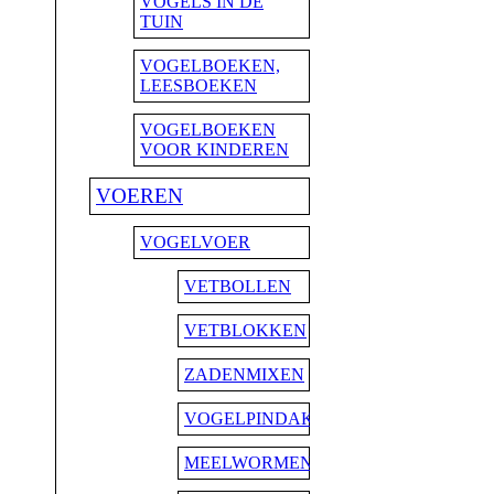
VOGELS IN DE
TUIN
VOGELBOEKEN,
LEESBOEKEN
VOGELBOEKEN
VOOR KINDEREN
VOEREN
VOGELVOER
VETBOLLEN
VETBLOKKEN
ZADENMIXEN
VOGELPINDAKAAS
MEELWORMEN