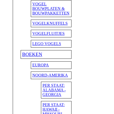
VOGEL
BOUWPLATEN &
BOUWPAKKETTEN
VOGELKNUFFELS
VOGELFLUITJES
LEGO VOGELS
BOEKEN
EUROPA
NOORD-AMERIKA
PER STAAT:
ALABAMA -
GEORGIA
PER STAAT:
HAWAII -
MISSOURI