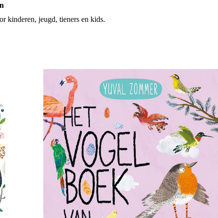
en
 kinderen, jeugd, tieners en kids.