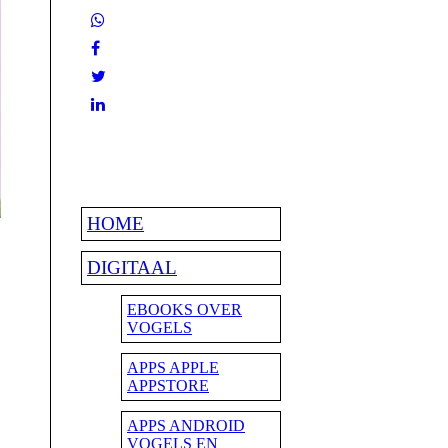
HOME
DIGITAAL
EBOOKS OVER
VOGELS
APPS APPLE
APPSTORE
APPS ANDROID
VOGELS EN