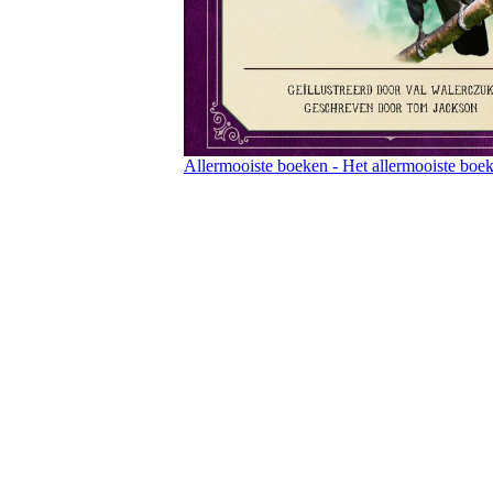
Allermooiste boeken - Het allermooiste boek