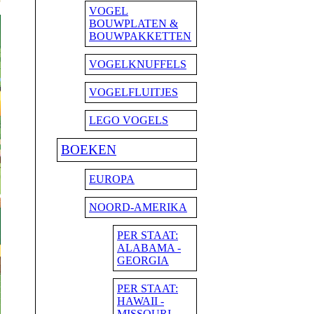
VOGEL
BOUWPLATEN &
BOUWPAKKETTEN
VOGELKNUFFELS
VOGELFLUITJES
LEGO VOGELS
BOEKEN
EUROPA
NOORD-AMERIKA
PER STAAT:
ALABAMA -
GEORGIA
PER STAAT:
HAWAII -
MISSOURI