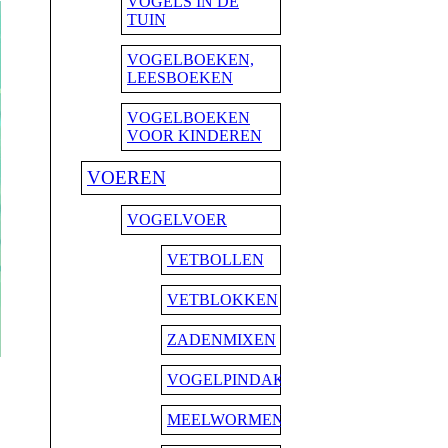
VOGELS IN DE
TUIN
VOGELBOEKEN,
LEESBOEKEN
VOGELBOEKEN
VOOR KINDEREN
VOEREN
VOGELVOER
VETBOLLEN
VETBLOKKEN
ZADENMIXEN
VOGELPINDAKAAS
MEELWORMEN