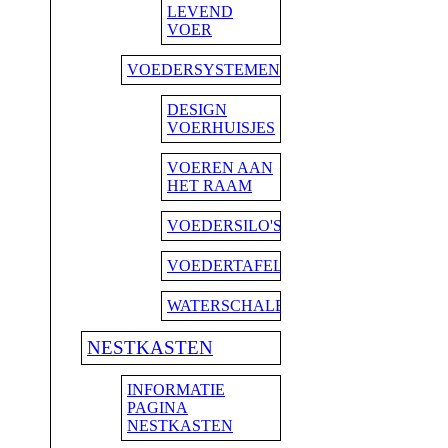
LEVEND
VOER
VOEDERSYSTEMEN
DESIGN
VOERHUISJES
VOEREN AAN
HET RAAM
VOEDERSILO'S
VOEDERTAFELS
WATERSCHALEN
NESTKASTEN
INFORMATIE
PAGINA
NESTKASTEN