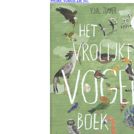
Welke vogels zie jij?