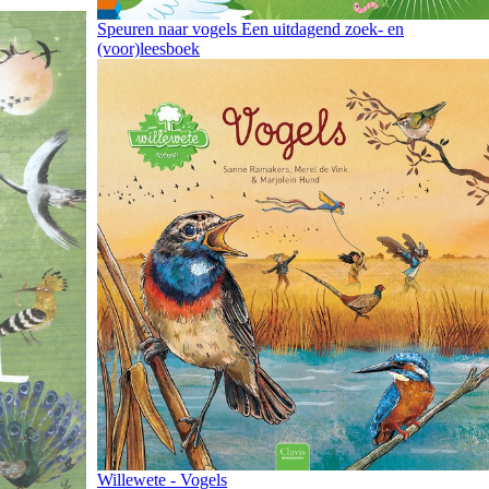
Speuren naar vogels Een uitdagend zoek- en
(voor)leesboek
Willewete - Vogels