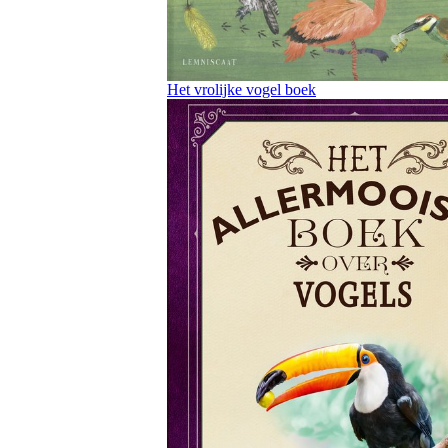
Het vrolijke vogel boek