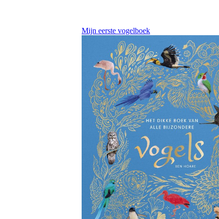
Mijn eerste vogelboek