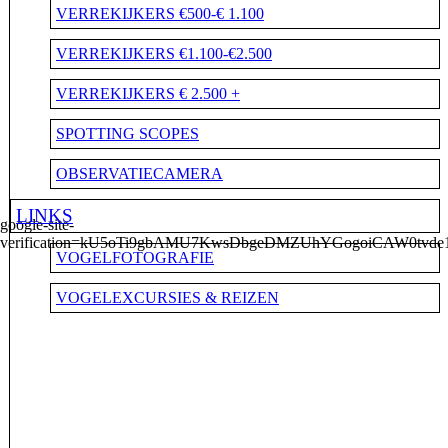
VERREKIJKERS €500-€ 1.100
VERREKIJKERS €1.100-€2.500
VERREKIJKERS € 2.500 +
SPOTTING SCOPES
OBSERVATIECAMERA
LINKS
google-site-
verification=kU5oTi9gbAMU7KwsDbgeDMZUhYGogoiCAW0tvde
VOGELFOTOGRAFIE
VOGELEXCURSIES & REIZEN