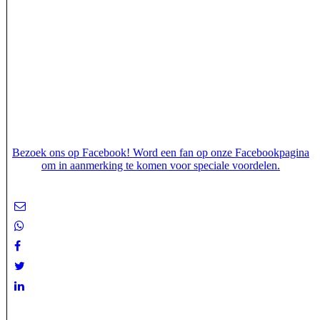
Bezoek ons op Facebook! Word een fan op onze Facebookpagina
om in aanmerking te komen voor speciale voordelen.