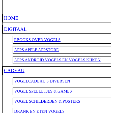
HOME
DIGITAAL
EBOOKS OVER VOGELS
APPS APPLE APPSTORE
APPS ANDROID VOGELS EN VOGELS KIJKEN
CADEAU
VOGELCADEAU'S DIVERSEN
VOGEL SPELLETJES & GAMES
VOGEL SCHILDERIJEN & POSTERS
DRANK EN ETEN VOGELS