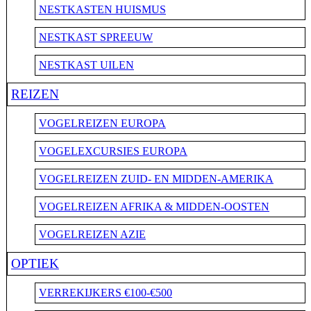
NESTKASTEN HUISMUS
NESTKAST SPREEUW
NESTKAST UILEN
REIZEN
VOGELREIZEN EUROPA
VOGELEXCURSIES EUROPA
VOGELREIZEN ZUID- EN MIDDEN-AMERIKA
VOGELREIZEN AFRIKA & MIDDEN-OOSTEN
VOGELREIZEN AZIE
OPTIEK
VERREKIJKERS €100-€500